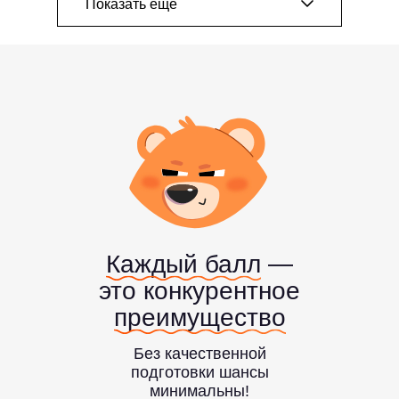
Показать ещё
Специальность
Юриспруденция
Направление
Право
Проходной балл
Средний балл ЕГЭ
280–320
97
Специальность
Экономика
и управление
Каждый балл
—
это конкурентное
Направления
преимущество
Экономика, управление,
маркетинг
Без качественной
подготовки шансы
Проходной балл
Средний балл ЕГЭ
минимальны!