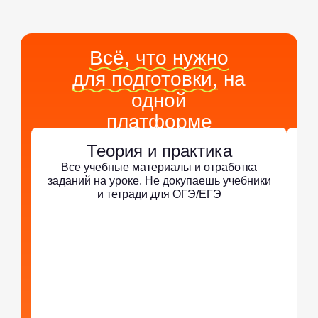
Всё, что нужно
для подготовки,
на
одной
платформе
Теория и практика
Все учебные материалы и отработка
заданий на уроке. Не докупаешь учебники
и тетради для ОГЭ/ЕГЭ
По