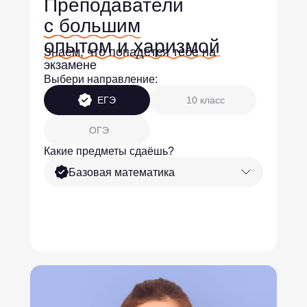
Преподаватели
с большим
опытом и харизмой
Знаем, что попадётся тебе на
экзамене
Выбери направление:
ЕГЭ
10 класс
ОГЭ
Какие предметы сдаёшь?
Базовая математика