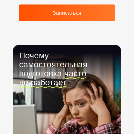
250–280
88
Записаться
Почему
самостоятельная
подготовка
часто
не работает