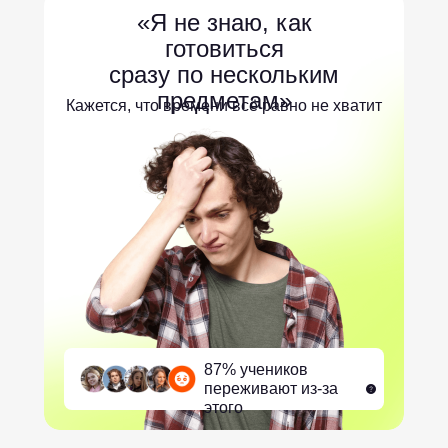
«Я не знаю, как
готовиться
сразу по нескольким
предметам»
Кажется, что времени всё равно не хватит
87% учеников
переживают из-за
этого