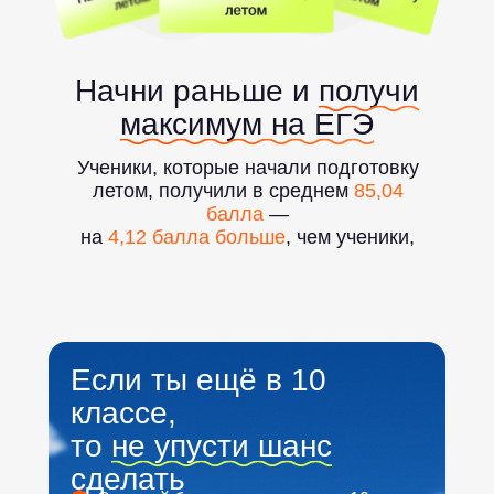
Начни раньше и
получи
максимум на ЕГЭ
Ученики, которые начали подготовку
летом, получили в среднем
85,04
балла
—
на
4,12 балла больше
, чем ученики,
которые присоединились позже
Если ты ещё в 10
классе,
то
не упусти шанс
сделать