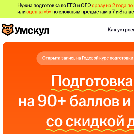
Нужна подготовка по ЕГЭ и ОГЭ
сразу на 2 года п
или
оценка «5»
по сложным предметам в 7 и 8 кла
Как устрое
Открыта запись на Годовой курс подготовки
Подготовка
на 90+ баллов и
со скидкой 