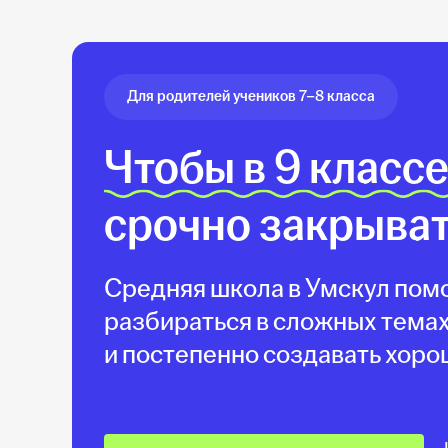
Для родителей учеников 7–8 класса
Чтобы в 9 класс
срочно закрыва
Средняя школа в Умскул помо
разбираться в сложных темах
и постепенно создавать хоро