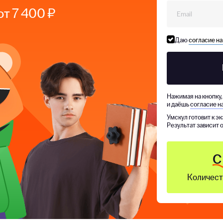
от 7 400 ₽
Даю
согласие н
Нажимая на кнопку
и даёшь
согласие н
Умскул готовит к э
Результат зависит 
С
Количест