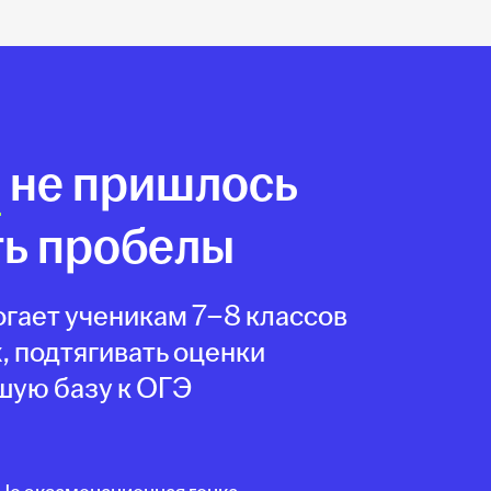
е
не пришлось
ть пробелы
гает ученикам 7–8 классов
, подтягивать оценки
шую базу к ОГЭ