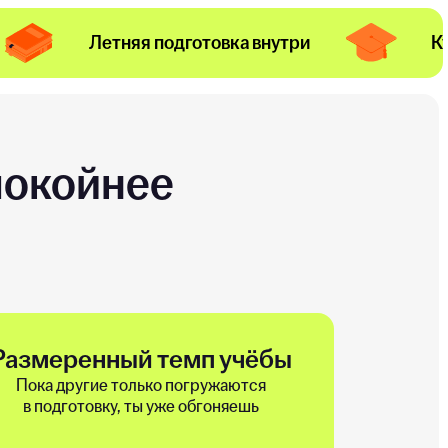
Летняя подготовка внутри
К
покойнее
Размеренный темп учёбы
Пока другие только погружаются
в подготовку, ты уже обгоняешь