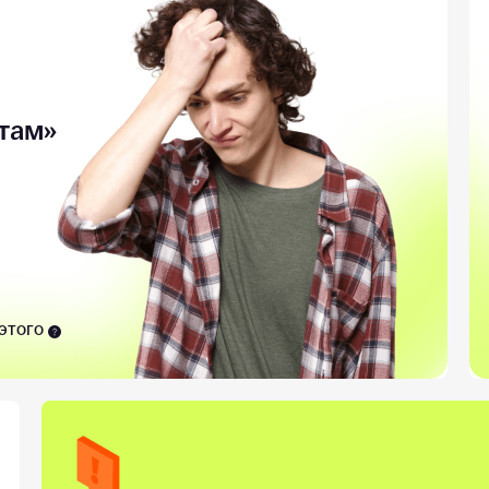
там»
этого