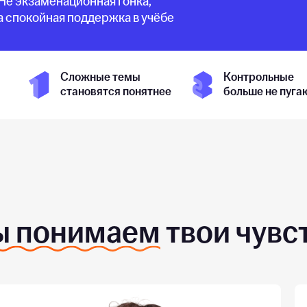
Не экзаменационная гонка,
а спокойная поддержка в учёбе
Сложные темы
Контрольные
становятся понятнее
больше не пуга
 понимаем
твои чувс