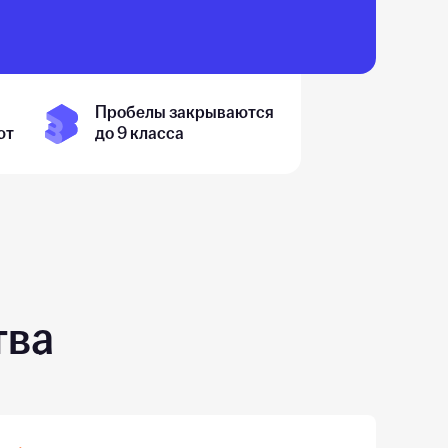
Пробелы закрываются
ют
до 9 класса
тва