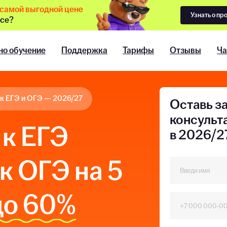
о самой выгодной цене
Узнать о пр
ссе?
но обучение
Поддержка
Тарифы
Отзывы
Ча
 к ЕГЭ и ОГЭ — 2026/27
Оставь з
консульт
к ЕГЭ
в 2026/2
 к ОГЭ на 5
до 60%