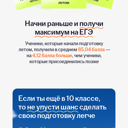
Начни раньше и
получи
максимум на ЕГЭ
Ученики, которые начали подготовку
летом, получили в среднем
85,04 балла
—
на
4,12 балла больше
, чем ученики,
которые присоединились позже
Если ты ещё в 10 классе,
то
не упусти шанс
сделать
свою подготовку легче