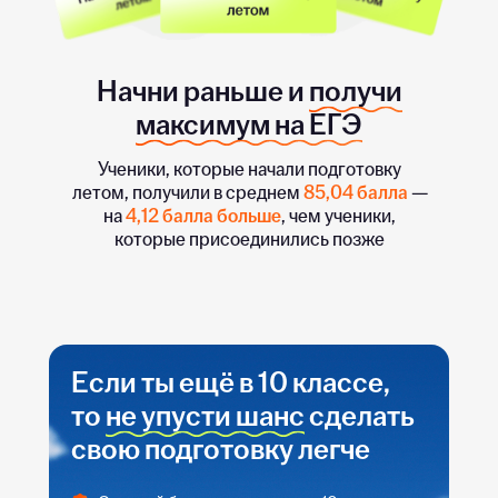
Начни раньше и
получи
максимум на ЕГЭ
Ученики, которые начали подготовку
летом, получили в среднем
85,04 балла
—
на
4,12 балла больше
, чем ученики,
которые присоединились позже
Если ты ещё в 10 классе,
то
не упусти шанс
сделать
свою подготовку легче