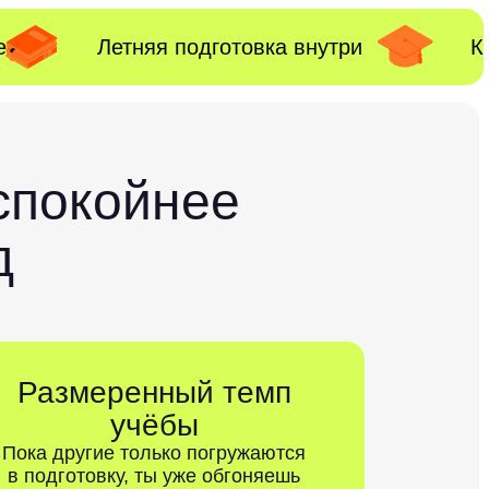
е
Летняя подготовка внутри
К
спокойнее
д
Размеренный темп
учёбы
Пока другие только погружаются
в подготовку, ты уже обгоняешь