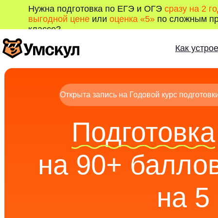
Нужна подготовка по ЕГЭ и ОГЭ
сразу на 2 г
выгодной цене
или
оценка «5»
по сложным пр
классе?
Как устро
Открыта запись на Годовой курс подготовк
Подготовка
на 90+ баллов
на 5