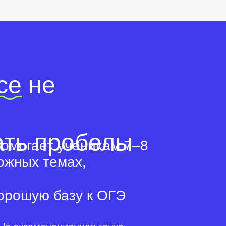
се
не
ать пробелы
помогает ученикам 7–8
ожных темах,
хорошую базу к ОГЭ