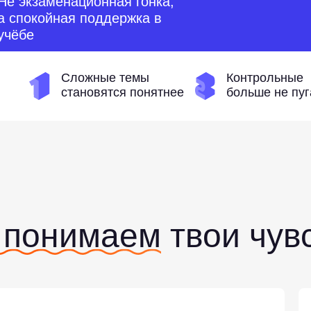
Не экзаменационная гонка,
а спокойная поддержка в
учёбе
Сложные темы
Контрольные
становятся понятнее
больше не пу
 понимаем
твои чув