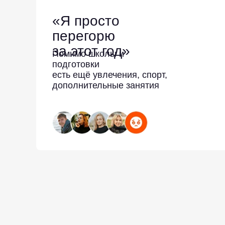
«Я просто
перегорю
за этот год»
Помимо школы и
подготовки
есть ещё увлечения, спорт,
дополнительные занятия