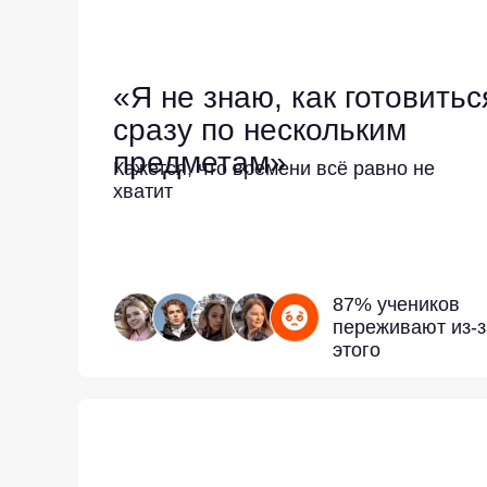
«Я не знаю, как готовитьс
сразу по нескольким
предметам»
Кажется, что времени всё равно не
хватит
87% учеников
переживают из-з
этого