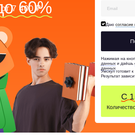
до 60%
от 7 400 ₽
Даю
согласие
П
Нажимая на кно
данных
и даёшь
данных
Умскул готовит к
Результат завис
С 1
Количество