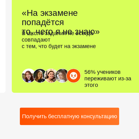
«На экзамене
попадётся
то, чего я не знаю»
В школе задания не всегда
совпадают
с тем, что будет на экзамене
56% учеников
переживают из-за
этого
Получить бесплатную консультацию