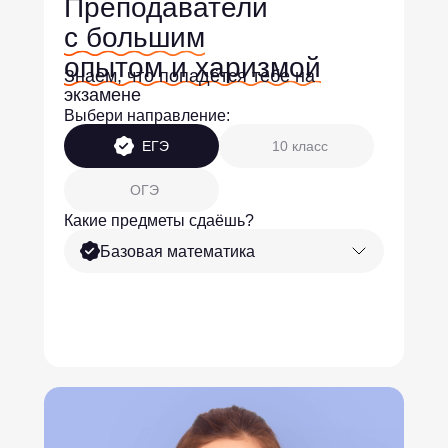
Преподаватели
с большим
опытом и харизмой
Знаем, что попадётся тебе на
экзамене
Выбери направление:
ЕГЭ
10 класс
ОГЭ
Какие предметы сдаёшь?
Базовая математика