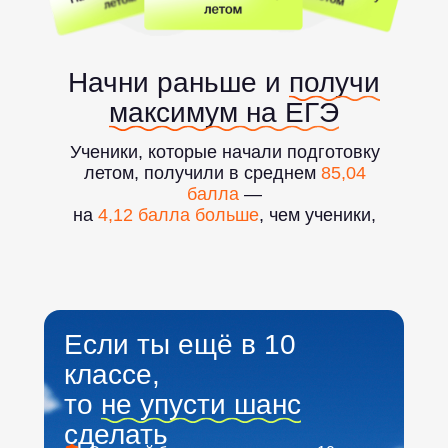
Начни раньше и
получи
максимум на ЕГЭ
Ученики, которые начали подготовку
летом, получили в среднем
85,04
балла
—
на
4,12 балла больше
, чем ученики,
которые присоединились позже
Если ты ещё в 10
классе,
то
не упусти шанс
сделать