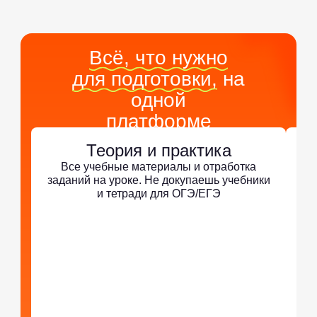
Всё, что нужно
для подготовки,
на
одной
платформе
Теория и практика
Все учебные материалы и отработка
заданий на уроке. Не докупаешь учебники
и тетради для ОГЭ/ЕГЭ
По