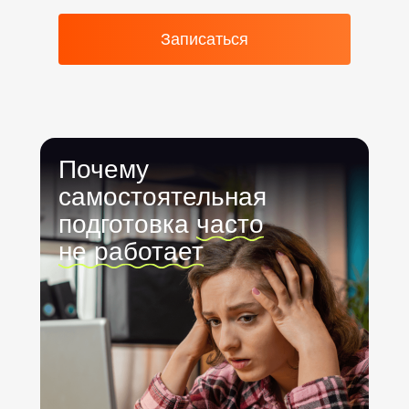
250–280
88
Записаться
Почему
самостоятельная
подготовка
часто
не работает