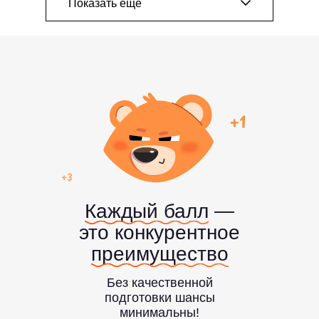
Показать ещё
Специальность
Юриспруденция
Направление
Право
Проходной балл
Средний балл ЕГЭ
280–320
97
Специальность
Экономика
и управление
Каждый балл
—
это конкурентное
Направления
преимущество
Экономика, управление,
маркетинг
Без качественной
подготовки шансы
Проходной балл
Средний балл ЕГЭ
минимальны!