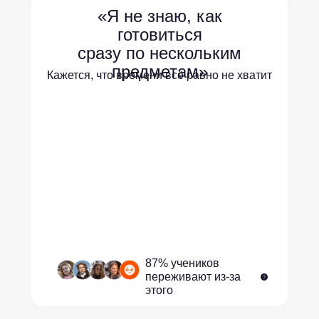
«Я не знаю, как
готовиться
сразу по нескольким
предметам»
Кажется, что времени всё равно не хватит
87% учеников
переживают из-за
этого