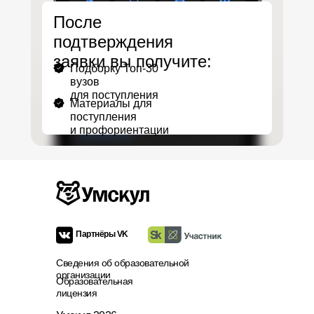
После
подтверждения
заявки вы получите:
Подборку Топ-30
вузов
для поступления
Материалы для
поступления
и профориентации
Партнёры VK
Сведения об образовательной
организации
Образовательная
лицензия